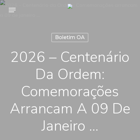
Skip
Menu
to
main
content
Boletim OA
2026 – Centenário
Da Ordem:
Comemorações
Arrancam A 09 De
Janeiro …